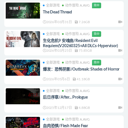
全部游戏
动作冒险 A.AVG
简中
The Dead Thread
2026年03月31日
7.26GB
全部游戏
动作冒险 A.AVG
简中
生化危机9 安魂曲/Resident Evil
Requiem(V20260325+All DLCs-Hypervisor)
2026年03月25日
75.85GB
全部游戏
动作冒险 A.AVG
简中
爆发：恐怖阴影/Outbreak: Shades of Horror
2026年05月6日
41.18GB
全部游戏
动作冒险 A.AVG
后日序章/After... Prologue
2025年12月17日
4.88GB
全部游戏
动作冒险 A.AVG
血肉恐惧/Flesh Made Fear