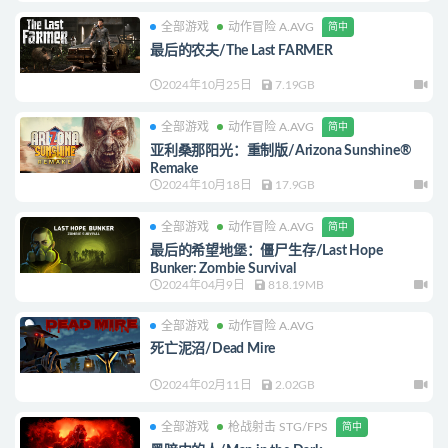
全部游戏
动作冒险 A.AVG
简中
最后的农夫/The Last FARMER
2024年10月25日
7.19GB
全部游戏
动作冒险 A.AVG
简中
亚利桑那阳光：重制版/Arizona Sunshine®
Remake
2024年10月18日
17.9GB
全部游戏
动作冒险 A.AVG
简中
最后的希望地堡：僵尸生存/Last Hope
Bunker: Zombie Survival
2024年04月9日
818.19MB
全部游戏
动作冒险 A.AVG
死亡泥沼/Dead Mire
2024年02月11日
2.02GB
全部游戏
枪战射击 STG/FPS
简中