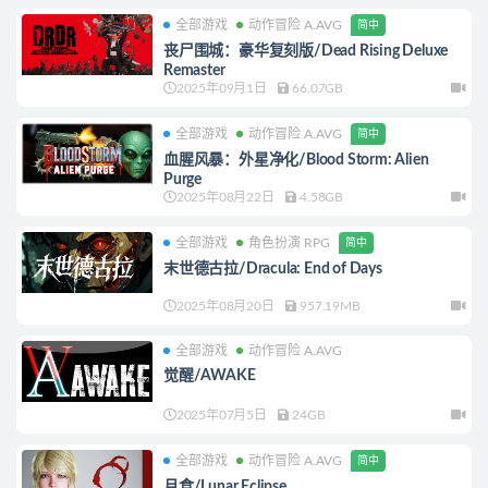
全部游戏
动作冒险 A.AVG
简中
丧尸围城：豪华复刻版/Dead Rising Deluxe
Remaster
2025年09月1日
66.07GB
全部游戏
动作冒险 A.AVG
简中
血腥风暴：外星净化/Blood Storm: Alien
Purge
2025年08月22日
4.58GB
全部游戏
角色扮演 RPG
简中
末世德古拉/Dracula: End of Days
2025年08月20日
957.19MB
全部游戏
动作冒险 A.AVG
觉醒/AWAKE
2025年07月5日
24GB
全部游戏
动作冒险 A.AVG
简中
月食/Lunar Eclipse