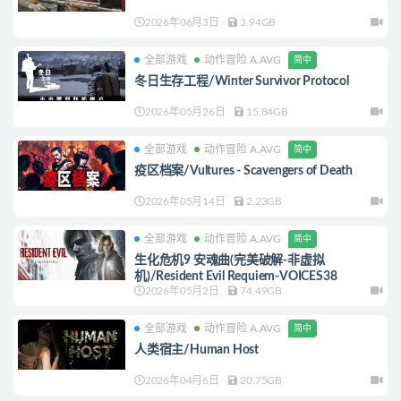
2026年06月3日
3.94GB
全部游戏
动作冒险 A.AVG
简中
冬日生存工程/Winter Survivor Protocol
2026年05月26日
15.84GB
全部游戏
动作冒险 A.AVG
简中
疫区档案/Vultures - Scavengers of Death
2026年05月14日
2.23GB
全部游戏
动作冒险 A.AVG
简中
生化危机9 安魂曲(完美破解-非虚拟
机)/Resident Evil Requiem-VOICES38
2026年05月2日
74.49GB
全部游戏
动作冒险 A.AVG
简中
人类宿主/Human Host
2026年04月6日
20.75GB