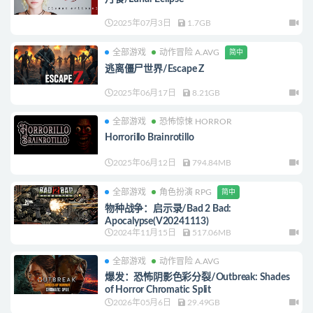
2025年07月3日
1.7GB
全部游戏
动作冒险 A.AVG
简中
逃离僵尸世界/Escape Z
2025年06月17日
8.21GB
全部游戏
恐怖惊悚 HORROR
Horrorillo Brainrotillo
2025年06月12日
794.84MB
全部游戏
角色扮演 RPG
简中
物种战争：启示录/Bad 2 Bad:
Apocalypse(V20241113)
2024年11月15日
517.06MB
全部游戏
动作冒险 A.AVG
爆发：恐怖阴影色彩分裂/Outbreak: Shades
of Horror Chromatic Split
2026年05月6日
29.49GB