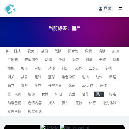
登录
当前标签：僵尸
日式
欧美
战国
战棋
回合制
像素
横版
热血
三国志
赛博朋克
动物
沙盒
争夺
割草
无双
特典
模拟
格斗
对抗
动漫
科幻
恐怖
二次元
经典
闯关
战争
足球
篮球
角色扮演
射击
动作
策略
独立
冒险
生存
开放世界
休闲
3A大作
建造
第一人称
解谜
女性
怀旧
恋爱
合作
僵尸
灾难
动漫色情
色情内容
成人
赛车
竞技
体育
抢先体验
女性主角
视觉小说