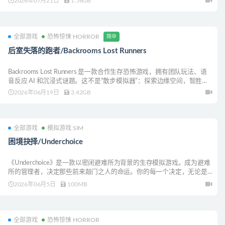
2026年07月21日
1.58GB
全部游戏
恐怖惊悚 HORROR
简中
后室失落的跑者/Backrooms Lost Runners
Backrooms Lost Runners 是一款合作生存恐怖游戏，拥有团队玩法、语
音反应 AI 和沉浸式谜题。这不是“散步模拟器”：探索边缘空间，智胜实
体，并记住——即使是耳语也可能暴露你。
2026年06月19日
3.42GB
全部游戏
模拟游戏 SIM
困境抉择/Underchoice
《Underchoice》是一款以密闭避难所为背景的生存模拟游戏。成为避难
所的管理者，决定那些前来敲门之人的命运。你的每一个决定，无论是
收留陌生人、消耗资源，还是赌上避难所的安全，都会带来独特的后
2026年06月5日
100MB
果，并导向多种不同的结局。记得谨慎选择！
全部游戏
恐怖惊悚 HORROR