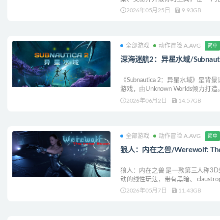
开背后的故事。
2026年05月25日
9.93GB
全部游戏
动作冒险 A.AVG
简中
深海迷航2：异星水域/Subnautica 
《Subnautica 2：异星水域》
游戏，由Unknown Worlds倾
开启四人合作模式。建造专属基地
2026年06月2日
14.57GB
生。探索未知世界，揭开深海中隐
全部游戏
动作冒险 A.AVG
简中
狼人：内在之兽/Werewolf: The I
狼人：内在之兽 是一款第三人称3
动的线性玩法，带有黑暗、 claustro
2026年05月7日
11.43GB