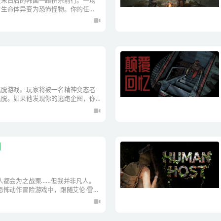
在末日后的韩国一路拼杀前行。一场
有生命体异变为恐怖怪物。你的任
战斗、解谜、升级装备。每一发子弹
逃脱游戏。玩家将被一名精神变态者
逃脱。如果他发现你的逃跑企图，你
人都会为之战栗……但我并非凡人。
恐怖动作冒险游戏中，跟随艾伦·雷贝
调查。