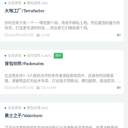
全部游戏
模拟游戏 SIM
大地工厂/Terrafactor
你的任务只有一个——喂饱那个洞。用双手耕耘土地。然后建造机器为你
效劳。打造更先进的科技……然后把它们喂给那个洞。
2026年04月29日
22MB
全部游戏
动作冒险 A.AVG
简中
背包伙伴/Packmates
在这款支持1–3人联机合作的幸存者类轻度肉鸽中，武装你的动物英
雄。掌握物品栏的战术布局，打出毁灭性联动。横扫敌群，挑战首领，
击退渗入森林的腐化！
2026年04月20日
720.45MB
全部游戏
角色扮演 RPG
勇士之子/Valorborn
沉浸于这款栩栩如生的中世纪奇幻沙盒角色扮演游戏中，世界会随着你