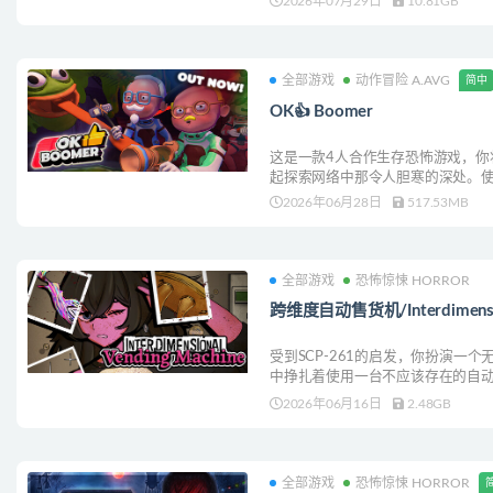
2026年07月29日
10.81GB
全部游戏
动作冒险 A.AVG
简中
OK👍 Boomer
这是一款4人合作生存恐怖游戏，你
起探索网络中那令人胆寒的深处。
字理智，在深网中潜伏的诸多怪物
2026年06月28日
517.53MB
全部游戏
恐怖惊悚 HORROR
跨维度自动售货机/Interdimension
受到SCP-261的启发，你扮演一
中挣扎着使用一台不应该存在的自
违背生物学和逻辑的不可能食物，
2026年06月16日
2.48GB
是人类之前，你还能生存多久？
全部游戏
恐怖惊悚 HORROR