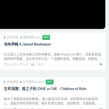
全部游戏
模拟游戏 SIM
简中
岛屿养蜂人/Island Beekeeper
在云层之上的岛屿建立你的养蜂场，骑着 Medocycle 旅行，培育具有独
特特性的蜜蜂，并在天空中打造一个温馨的家园。种植植物，探索岛
屿，并将具有疗效的蜂蜜送往地球，在那里人们仍然期待你的帮助。
2026年07月30日
1.29GB
全部游戏
动作冒险 A.AVG
简中
生死深潜：雨之子民/DIVE or DIE - Children of Rain
每次下潜都是致命的赌博。 潜入被诅咒的深渊，否则等待你的就是死
亡，直面异界的恐怖生物，揭开黑雨的谜团。 搜刮物资，升级装备，招
募同伴，献祭生灵。 拯救你的营地吧……只因洪潮将至。