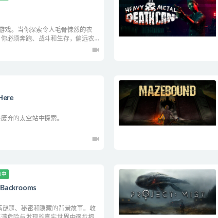
怖游戏。当你探索令人毛骨悚然的农
，你必须奔跑、战斗和生存，偏远农
Here
在废弃的太空站中探索。
简中
ackrooms
满谜题、秘密和隐藏的背景故事。收
充满危险与发现的真实世界中逐步揭