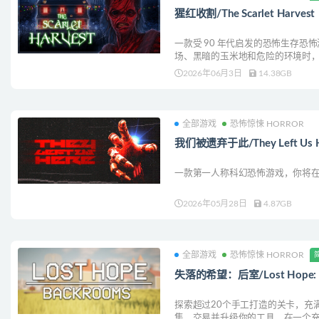
猩红收割/The Scarlet Harvest
一款受 90 年代启发的恐怖生存恐
场、黑暗的玉米地和危险的环境时
场的万圣节派对变成了一场噩梦。
2026年06月3日
14.38GB
全部游戏
恐怖惊悚 HORROR
我们被遗弃于此/They Left Us 
一款第一人称科幻恐怖游戏，你将
2026年05月28日
4.87GB
全部游戏
恐怖惊悚 HORROR
失落的希望：后室/Lost Hope: B
探索超过20个手工打造的关卡，充
集、交易并升级你的工具，在一个