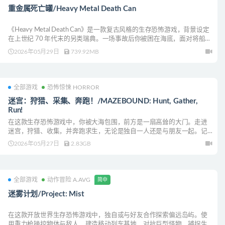
重金属死亡罐/Heavy Metal Death Can
《Heavy Metal Death Can》是一款复古风格的生存恐怖游戏，背景设定
在上世纪 70 年代末的另类瑞典。一场事故后你被困在海底，面对将船员
变成丧尸的恐怖“淤泥”，你必须求生、寻找幸存者，并揭开疯狂背后的真
2026年05月29日
739.92MB
相。
全部游戏
恐怖惊悚 HORROR
迷宫：狩猎、采集、奔跑！/MAZEBOUND: Hunt, Gather,
Run!
在这款生存恐怖游戏中，你被大海包围，前方是一扇高耸的大门。走进
迷宫，狩猎、收集，并奔跑求生，无论是独自一人还是与朋友一起。记
住：挨饿的不只有你……
2026年05月27日
2.83GB
全部游戏
动作冒险 A.AVG
简中
迷雾计划/Project: Mist
在这款开放世界生存恐怖游戏中，独自或与好友合作探索偏远岛屿。使
用重力枪操控物体与敌人，建造移动列车基地，对抗巨型怪物，捕捉生