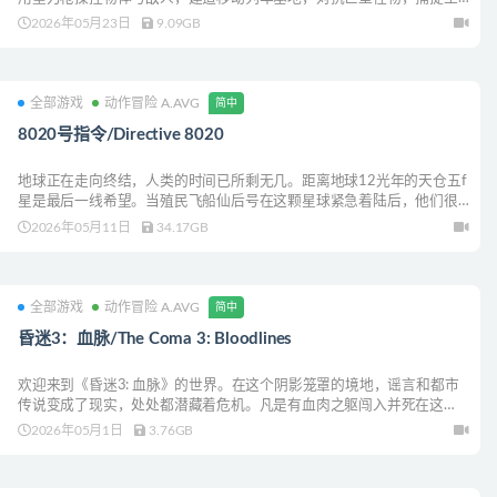
物并升级装备，在充满废弃设施的危险世界中生存。
2026年05月23日
9.09GB
全部游戏
动作冒险 A.AVG
简中
8020号指令/Directive 8020
地球正在走向终结，人类的时间已所剩无几。距离地球12光年的天仓五f
星是最后一线希望。当殖民飞船仙后号在这颗星球紧急着陆后，他们很
快就发现自己不是唯一的访客。
2026年05月11日
34.17GB
全部游戏
动作冒险 A.AVG
简中
昏迷3：血脉/The Coma 3: Bloodlines
欢迎来到《昏迷3: 血脉》的世界。在这个阴影笼罩的境地，谣言和都市
传说变成了现实，处处都潜藏着危机。凡是有血肉之躯闯入并死在这
里，其肉体与灵魂将遭到分离，永世不再苏醒…
2026年05月1日
3.76GB