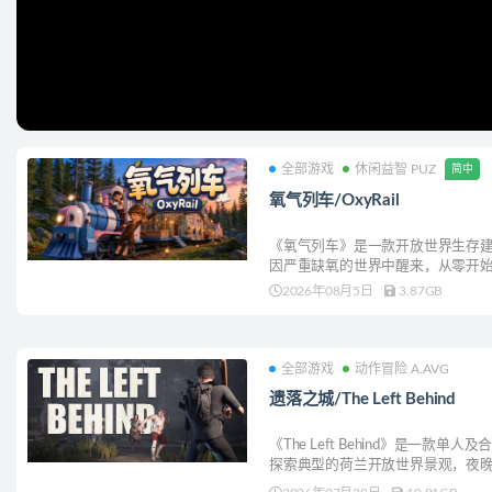
全部游戏
休闲益智 PUZ
简中
氧气列车/OxyRail
《氧气列车》是一款开放世界生存
因严重缺氧的世界中醒来，从零开
以扩展并升级你的独特列车，通过
2026年08月5日
3.87GB
确保在这片世界中生存，并逐步打造
作。
全部游戏
动作冒险 A.AVG
遗落之城/The Left Behind
《The Left Behind》是一款
探索典型的荷兰开放世界景观，夜
狩猎以求生存。每过一夜，游戏难