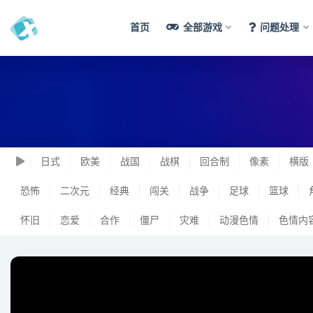
首页
全部游戏
问题处理
日式
欧美
战国
战棋
回合制
像素
横版
恐怖
二次元
经典
闯关
战争
足球
篮球
怀旧
恋爱
合作
僵尸
灾难
动漫色情
色情内