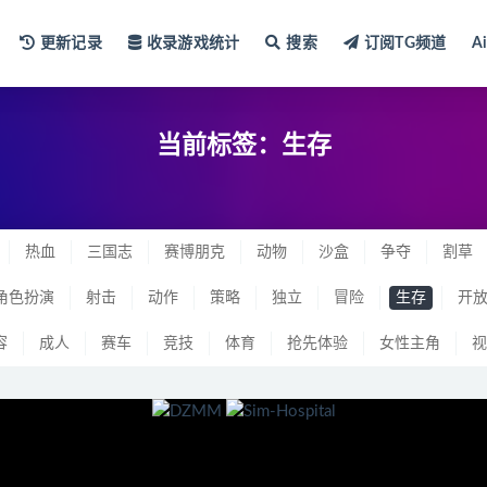
更新记录
收录游戏统计
搜索
订阅TG频道
A
当前标签：生存
热血
三国志
赛博朋克
动物
沙盒
争夺
割草
角色扮演
射击
动作
策略
独立
冒险
生存
开
容
成人
赛车
竞技
体育
抢先体验
女性主角
视