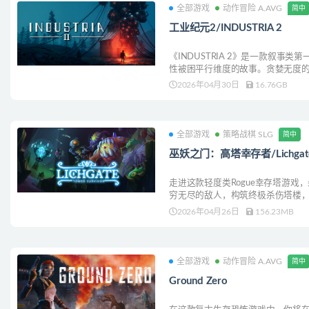
全部游戏
动作冒险 A.AVG
简中
工业纪元2/INDUSTRIA 2
《INDUSTRIA 2》是一款叙事
性被困平行维度的故事。贪婪无度
探索、搜寻、战斗，找到回家的路
2026年04月30日
16.76GB
全部游戏
策略战棋 SLG
简中
巫妖之门：高塔幸存者/Lichgate: T
走进这款轻度类Rogue幸存塔游
穷无尽的敌人，构筑终极杀伤塔楼
2026年04月26日
156.23MB
全部游戏
动作冒险 A.AVG
简中
Ground Zero