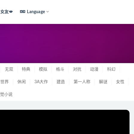
i女友💋
Language
无双
特典
模拟
格斗
对抗
动漫
科幻
放世界
休闲
3A大作
建造
第一人称
解谜
女性
觉小说