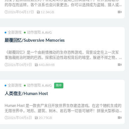
的存在而运转，各个派系也会兴衰更迭。你可以选择成为盗贼、猎人或
雇佣兵，独自求生或与伙伴并肩作战，在这个完全开放的世界中谱写属
2026年04月17日
12.34GB
于你自己的故事。在这里，每一栋建筑、每一个洞穴、每一条道路都隐
藏着机遇与危险。
全部游戏
动作冒险 A.AVG
颠覆回忆/Subversive Memories
《颠覆回忆》是一个由剧情推动的生存恐怖游戏，背景设定在上一次军
事独裁统治时期的巴西。探索压迫性政权背后的暗室，躲避不祥之物，
在这片土地上搜索每一个角落，寻找你的██████。
2026年04月9日
440.86MB
全部游戏
动作冒险 A.AVG
简中
人类宿主/Human Host
Human Host 是一款丧尸末日开放世界生存建造游戏。在这个随机生成的
无限世界中，地形、建筑、树木、岩石等一切皆可破坏！拼接大型移动
基地，深挖地下打造避难所、建造布满陷阱的堡垒、搜刮物资，尽可能
2026年04月6日
20.75GB
地活下去！