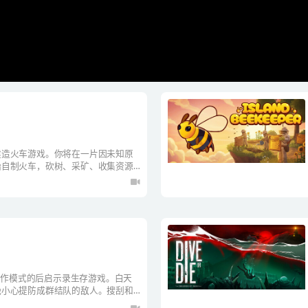
建造火车游戏。你将在一片因未知原
始自制火车，砍树、采矿、收集资源
种植、钓鱼、耕作、探索、战斗等来
一个火车王国。支持1-8人联机协
单人及合作模式的后启示录生存游戏。白天
晚小心提防成群结队的敌人。搜刮和
度都会逐渐增加。您能生存多久？