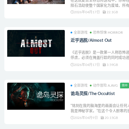
在这款复古生存恐怖游戏中，你将
陨石浩劫使整个国家化为废墟，所
务，是揭开这场灾难背后的真相。
2026年04月17日
22.1GB
都必须物尽其用。=
全部游戏
恐怖惊悚 HORROR
近乎逃脱/Almost Out
《近乎逃脱》是一款第一人称恐怖
俘虏，必须在掩盖行踪的同时成功
大概就能猜到接下来会发生什么。
2026年04月17日
3.59GB
全部游戏
动作冒险 A.AVG
简中
诡岛灵探/The Occultist
“铭刻在我的脑海里的画面会让任何
我是神秘学家。”在这个令人胆寒的
尔斯一起参与他至今最恐怖的神秘
2026年04月9日
20.15GB