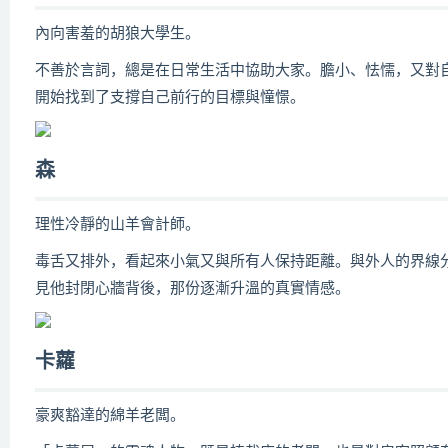
內向害羞的胡狼大學生。
不善於言詞，總是在日常生活中協助大家。膽小、怯懦，又對
開始找到了支撐自己前行的目標與憧憬。
森
理性冷靜的山羊會計師。
毒舌又排外，看起來小氣又與所有人保持距離。與外人的界線
見他封閉心牆背後，那份逐漸升溫的真實情感。
卡蘿
豪爽豁達的綿羊老闆。