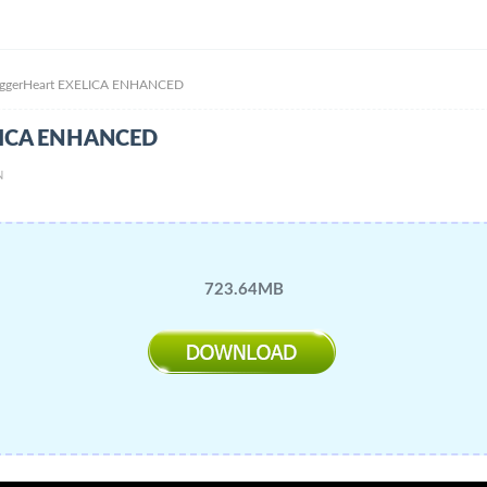
erHeart EXELICA ENHANCED
LICA ENHANCED
N
723.64MB